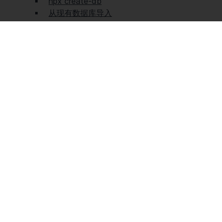
npx create-db
从现有数据库导入
管理 API
管理 API SDK
概述
DATABASE
缓存
连接池
备份
Postgres 扩展
本地开发
直接连接
Prisma 工作室
无服务器驱动程序
API 参考
错误参考
TOOLS & INTEGRATIONS